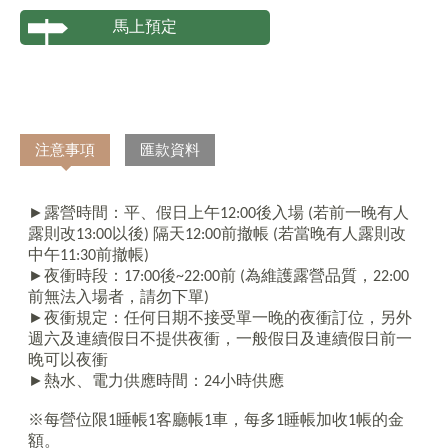
馬上預定
注意事項
匯款資料
►露營時間：平、假日上午
12:00
後入場
(
若前一晚有人
露則改
13:00
以後
)
隔天
12:00
前撤帳
(
若當晚有人露則改
中午
11:30
前撤帳
)
►夜衝時段：
17:00
後
~22:00
前
(
為維護露營品質，
22:00
前無法入場者，請勿下單
)
►夜衝規定：任何日期不接受單一晚的夜衝訂位，另外
週六及連續假日不提供夜衝，一般假日及連續假日前一
晚可以夜衝
►熱水、電力供應時間：
24
小時供應
※每營位限
1
睡帳
1
客廳帳
1
車，每多
1
睡帳加收
1
帳的金
額。