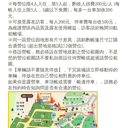
※每營位限
4
人入住，第
5
人起，酌收人頭費
200
元
/
人
(
每
帳入住上限
5
人，
3
歲以下免費
)
，每多一台車加收
200
元。
※可接受露友訪客，每人
200
元、停車費每台收
100
元，
為維護營區內品質及露友使用權益，訪客請於晚間
10
點
前離場。
※同一區營位因地形有尺寸差異，請斟酌帳篷尺寸訂購
合適營位
(
超出營地規格請訂
2
個營位
)
。
※搭設營帳，務必搭設在營地規劃之營位範圍內，不是
您的營位範圍請不要私自搭設任何營帳或超過該營位範
圍。
※【車輛請不要隨意停放】，下完裝備請立即移動你的
車輛，停放在您自己營位相對應的停車位。
如果你是露營車、車頂帳或需要「帳邊停車」，請務必
在預約時告知詢問是否有合適的營位。