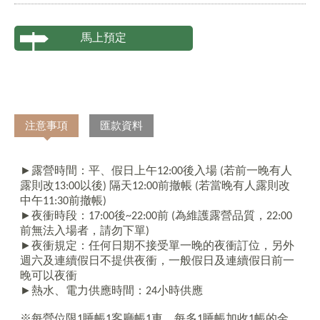
馬上預定
注意事項
匯款資料
►露營時間：平、假日上午
12:00
後入場
(
若前一晚有人
露則改
13:00
以後
)
隔天
12:00
前撤帳
(
若當晚有人露則改
中午
11:30
前撤帳
)
►夜衝時段：
17:00
後
~22:00
前
(
為維護露營品質，
22:00
前無法入場者，請勿下單
)
►夜衝規定：任何日期不接受單一晚的夜衝訂位，另外
週六及連續假日不提供夜衝，一般假日及連續假日前一
晚可以夜衝
►熱水、電力供應時間：
24
小時供應
※每營位限
1
睡帳
1
客廳帳
1
車，每多
1
睡帳加收
1
帳的金