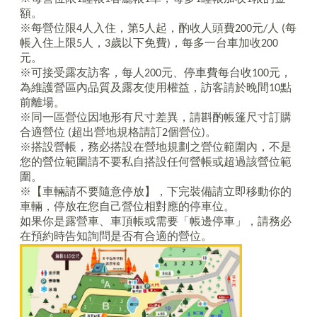
額。
※每營位限
4
人入住，第
5
人起，酌收人頭費
200
元
/
人
(
每
帳入住上限
5
人，
3
歲以下免費
)
，每多一台車加收
200
元。
※可接受露友訪客，每人
200
元、停車費每台收
100
元，
為維護營區內品質及露友使用權益，訪客請於晚間
10
點
前離場。
※同一區營位因地形有尺寸差異，請斟酌帳篷尺寸訂購
合適營位
(
超出營地規格請訂
2
個營位
)
。
※搭設營帳，務必搭設在營地規劃之營位範圍內，不是
您的營位範圍請不要私自搭設任何營帳或超過該營位範
圍。
※【車輛請不要隨意停放】，下完裝備請立即移動你的
車輛，停放在您自己營位相對應的停車位。
如果你是露營車、車頂帳或需要「帳邊停車」，請務必
在預約時告知詢問是否有合適的營位。