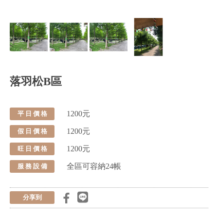
落羽松B區
1200元
平 日 價 格
1200元
假 日 價 格
1200元
旺 日 價 格
全區可容納24帳
服 務 設 備
分享到