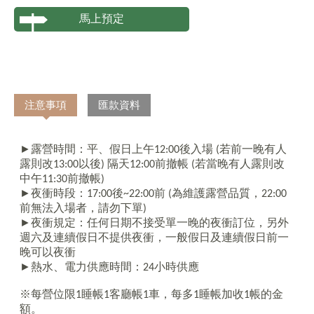
馬上預定
注意事項
匯款資料
►露營時間：平、假日上午
12:00
後入場
(
若前一晚有人
露則改
13:00
以後
)
隔天
12:00
前撤帳
(
若當晚有人露則改
中午
11:30
前撤帳
)
►夜衝時段：
17:00
後
~22:00
前
(
為維護露營品質，
22:00
前無法入場者，請勿下單
)
►夜衝規定：任何日期不接受單一晚的夜衝訂位，另外
週六及連續假日不提供夜衝，一般假日及連續假日前一
晚可以夜衝
►熱水、電力供應時間：
24
小時供應
※每營位限
1
睡帳
1
客廳帳
1
車，每多
1
睡帳加收
1
帳的金
額。