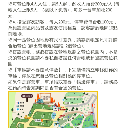
※每營位限
4
人入住，第
5
人起，酌收人頭費
200
元
/
人
(
每
帳入住上限
5
人，
3
歲以下免費
)
，每多一台車加收
200
元。
※可接受露友訪客，每人
200
元、停車費每台收
100
元，
為維護營區內品質及露友使用權益，訪客請於晚間
10
點
前離場。
※同一區營位因地形有尺寸差異，請斟酌帳篷尺寸訂購
合適營位
(
超出營地規格請訂
2
個營位
)
。
※搭設營帳，務必搭設在營地規劃之營位範圍內，不是
您的營位範圍請不要私自搭設任何營帳或超過該營位範
圍。
※【車輛請不要隨意停放】，下完裝備請立即移動你的
車輛，停放在您自己營位相對應的停車位。
如果你是露營車、車頂帳或需要「帳邊停車」，請務必
在預約時告知詢問是否有合適的營位。